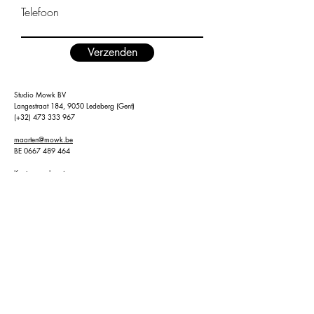
Telefoon
Verzenden
Studio Mowk BV
Langestraat 184, 9050 Ledeberg (Gent)
(+32)
473 333 967
maarten@mowk.be
BE
0667 489 464
Kantoor en leveringen:
Nieuwe Vaart 118/007
9000 Gent
Studio Mowk BV - Langestraat 184, Gent - BE0667 489 464 -
maarten@mowk.be
Privacy beleid